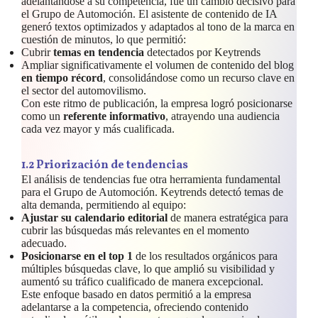
adelantándose a su competencia, fue un cambio decisivo para
el Grupo de Automoción. El asistente de contenido de IA
generó textos optimizados y adaptados al tono de la marca en
cuestión de minutos, lo que permitió:
Cubrir
temas en tendencia
detectados por Keytrends
Ampliar significativamente el volumen de contenido del blog
en tiempo récord
, consolidándose como un recurso clave en
el sector del automovilismo.
Con este ritmo de publicación, la empresa logró posicionarse
como un
referente informativo
, atrayendo una audiencia
cada vez mayor y más cualificada.
1.
2 Priorización de tendencias
El análisis de tendencias fue otra herramienta fundamental
para el Grupo de Automoción. Keytrends detectó temas de
alta demanda, permitiendo al equipo:
Ajustar su calendario editorial
de manera estratégica para
cubrir las búsquedas más relevantes en el momento
adecuado.
Posicionarse en el top 1
de los resultados orgánicos para
múltiples búsquedas clave, lo que amplió su visibilidad y
aumentó su tráfico cualificado de manera excepcional.
Este enfoque basado en datos permitió a la empresa
adelantarse a la competencia, ofreciendo contenido