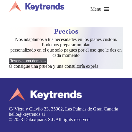
Saltar
al
Menu
contenido
Precios
Nos adaptamos a tus necesidades en los planes custom.
Podemos preparar un plan
personalizado en el que solo pagues por el uso que le des en
cada momento
Reserva una demo →
O consigue una prueba y una consultoría exprés
C/ Viera y Clavijo 33, 35002, Las Palmas de Gran Canaria
hello@keytrends.ai
© 2023 Dataxquare. S.L All rights reserved