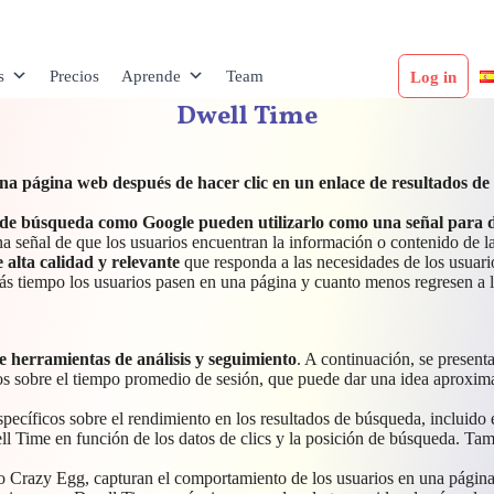
s
Precios
Aprende
Team
Log in
Dwell Time
una página web
después de hacer clic en un enlace de resultados de
 de búsqueda como Google pueden utilizarlo como una señal para d
señal de que los usuarios encuentran la información o contenido de la 
alta calidad y relevante
que responda a las necesidades de los usuario
más tiempo los usuarios pasen en una página y cuanto menos regresen a 
e herramientas de análisis y seguimiento
. A continuación, se present
atos sobre el tiempo promedio de sesión, que puede dar una idea aproxi
ecíficos sobre el rendimiento en los resultados de búsqueda, incluido e
ell Time en función de los datos de clics y la posición de búsqueda. T
 o Crazy Egg, capturan el comportamiento de los usuarios en una págin