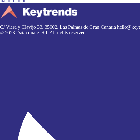
da tu reunión
C/ Viera y Clavijo 33, 35002, Las Palmas de Gran Canaria
hello@keyt
© 2023 Dataxquare. S.L All rights reserved