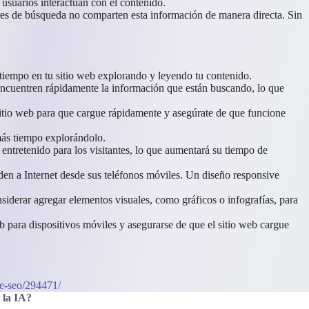
suarios interactúan con el contenido.
res de búsqueda no comparten esta información de manera directa. Sin
s tiempo en tu sitio web explorando y leyendo tu contenido.
 encuentren rápidamente la información que están buscando, lo que
sitio web para que cargue rápidamente y asegúrate de que funcione
 más tiempo explorándolo.
entretenido para los visitantes, lo que aumentará su tiempo de
den a Internet desde sus teléfonos móviles. Un diseño responsive
nsiderar agregar elementos visuales, como gráficos o infografías, para
b para dispositivos móviles y asegurarse de que el sitio web cargue
me-seo/294471/
 la IA
?