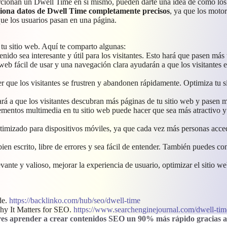
cionan un Dwell Time en sí mismo, pueden darte una idea de cómo los u
iona datos de Dwell Time completamente precisos
, ya que los moto
e los usuarios pasan en una página.
 tu sitio web. Aquí te comparto algunas:
enido sea interesante y útil para los visitantes. Esto hará que pasen má
 web fácil de usar y una navegación clara ayudarán a que los visitantes
r que los visitantes se frustren y abandonen rápidamente. Optimiza tu 
dará a que los visitantes descubran más páginas de tu sitio web y pasen
ementos multimedia en tu sitio web puede hacer que sea más atractivo y 
ptimizado para dispositivos móviles, ya que cada vez más personas acce
bien escrito, libre de errores y sea fácil de entender. También puedes co
ante y valioso, mejorar la experiencia de usuario, optimizar el sitio we
de.
https://backlinko.com/hub/seo/dwell-time
hy It Matters for SEO.
https://www.searchenginejournal.com/dwell-ti
es aprender a crear contenidos SEO un 90% más rápido gracias a