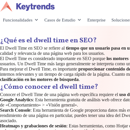
Saltar
al
contenido
Funcionalidades
Casos de Estudio
Enterprise
Solucione
¿Qué es el dwell time en SEO?
El Dwell Time en SEO se refiere al
tiempo que un usuario pasa en 
calidad y relevancia de una página web para los usuarios.
El Dwell Time es considerado importante en SEO porque
los motores
usuarios. Un Dwell Time más largo generalmente se interpreta como una 
Para mejorar el Dwell Time, es importante
proporcionar contenido de 
internos relevantes y un tiempo de carga rápido de la página. Cuanto 
clasificación en los motores de búsqueda
.
¿Cómo conocer el dwell time?
Conocer el Dwell Time de una página web específica requiere el
uso d
Google Analytics
: Esta herramienta gratuita de análisis web ofrece d
de «Comportamiento» > «Visión general».
Search Console
: Esta herramienta de Google proporciona datos más esp
rendimiento de una página en particular, puedes tener una idea del Dw
asociado.
Heatmaps y grabaciones de sesión
: Estas herramientas, como Hotjar