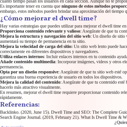
cuánto tiempo pasan los usuarios en cada sección. Aunque no te propor
Es importante tener en cuenta que
ninguno de estos métodos proporc
embargo, estos métodos pueden brindar una aproximación del tiempo qu
¿Cómo mejorar el dwell time?
Hay varias estrategias que puedes utilizar para mejorar el dwell time en
Proporciona contenido relevante y valioso
: Asegúrate de que tu cont
Mejora la estructura y navegación del sitio web
: Un diseño de sitio
aumentará su tiempo de permanencia en tu sitio.
Mejora la velocidad de carga del sitio:
Un sitio web lento puede hace
correctamente en diferentes dispositivos y navegadores.
Utiliza enlaces internos
: Incluir enlaces internos en tu contenido ayu
Añade contenido multimedia
: Incorporar imágenes, videos y otros el
permanencia.
Opta por un diseño responsive
: Asegúrate de que tu sitio web esté o
garantiza una buena experiencia de usuario en todos los dispositivos.
Mejora la calidad del contenido
: Asegúrate de que tu contenido esté 
hacerlo más atractivo visualmente.
En resumen, mejorar el dwell time requiere proporcionar contenido relev
rápidamente.
Referencias:
Backlinko. (2020, June 15). Dwell Time and SEO: The Complete Gui
Search Engine Journal. (2019, February 21). What Is Dwell Time & W
¿Quier