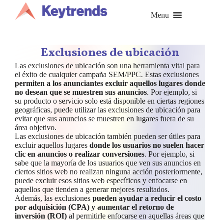
Saltar
al
Menu
contenido
Exclusiones de ubicación
Las exclusiones de ubicación son una herramienta vital para
el éxito de cualquier campaña SEM/PPC. Estas exclusiones
permiten a los anunciantes excluir aquellos lugares donde
no desean que se muestren sus anuncios
. Por ejemplo, si
su producto o servicio solo está disponible en ciertas regiones
geográficas, puede utilizar las exclusiones de ubicación para
evitar que sus anuncios se muestren en lugares fuera de su
área objetivo.
Las exclusiones de ubicación también pueden ser útiles para
excluir aquellos lugares
donde los usuarios no suelen hacer
clic en anuncios o realizar conversiones
. Por ejemplo, si
sabe que la mayoría de los usuarios que ven sus anuncios en
ciertos sitios web no realizan ninguna acción posteriormente,
puede excluir esos sitios web específicos y enfocarse en
aquellos que tienden a generar mejores resultados.
Además, las exclusiones
pueden ayudar a reducir el costo
por adquisición (CPA) y aumentar el retorno de
inversión (ROI)
al permitirle enfocarse en aquellas áreas que