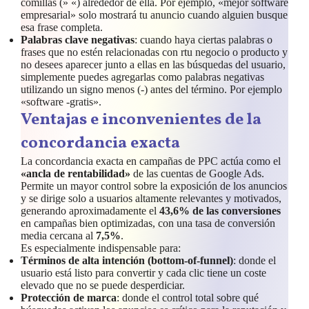
comillas (» «) alrededor de ella. Por ejemplo, «mejor software
empresarial» solo mostrará tu anuncio cuando alguien busque
esa frase completa.
Palabras clave negativas
: cuando haya ciertas palabras o
frases que no estén relacionadas con rtu negocio o producto y
no desees aparecer junto a ellas en las búsquedas del usuario,
simplemente puedes agregarlas como palabras negativas
utilizando un signo menos (-) antes del término. Por ejemplo
«software -gratis».
Ventajas e inconvenientes de la
concordancia exacta
La concordancia exacta en campañas de PPC actúa como el
«ancla de rentabilidad»
de las cuentas de Google Ads.
Permite un mayor control sobre la exposición de los anuncios
y se dirige solo a usuarios altamente relevantes y motivados,
generando aproximadamente el
43,6% de las conversiones
en campañas bien optimizadas, con una tasa de conversión
media cercana al
7,5%
.
Es especialmente indispensable para:
Términos de alta intención (bottom-of-funnel)
: donde el
usuario está listo para convertir y cada clic tiene un coste
elevado que no se puede desperdiciar.
Protección de marca
: donde el control total sobre qué