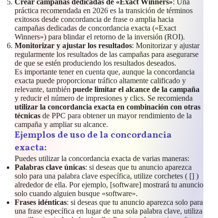
Crear campañas dedicadas de «Exact Winners»
: Una
práctica recomendada en 2026 es la transición de términos
exitosos desde concordancia de frase o amplia hacia
campañas dedicadas de concordancia exacta («Exact
Winners») para blindar el retorno de la inversión (ROI).
Monitorizar y ajustar los resultados
: Monitorizar y ajustar
regularmente los resultados de las campañas para asegurarse
de que se estén produciendo los resultados deseados.
Es importante tener en cuenta que, aunque la concordancia
exacta puede proporcionar tráfico altamente calificado y
relevante, también
puede limitar el alcance de la campaña
y reducir el número de impresiones y clics. Se recomienda
utilizar la concordancia exacta en combinación con otras
técnicas
de PPC para obtener un mayor rendimiento de la
campaña y ampliar su alcance.
Ejemplos de uso de la concordancia
exacta:
Puedes utilizar la concordancia exacta de varias maneras:
Palabras clave únicas
: si deseas que tu anuncio aparezca
solo para una palabra clave específica, utilize corchetes ( [] )
alrededor de ella. Por ejemplo, [software] mostrará tu anuncio
solo cuando alguien busque «software».
Frases idénticas
: si deseas que tu anuncio aparezca solo para
una frase específica en lugar de una sola palabra clave, utiliza