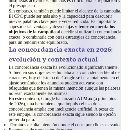
búsquedas activan los anuncios es crítico para la reputación y
el presupuesto.
Sin embargo, también puede limitar el alcance de la campaña.
El CPC puede ser más alto y la capacidad para descubrir
nuevas palabras clave puede verse reducida. Es importante
sopesar estas ventajas y desventajas y
tener en cuenta los
objetivos de la campaña
al decidir si utilizar la concordancia
exacta, o combinarla con otras estrategias de concordancia,
para un rendimiento equilibrado.
La concordancia exacta en 2026:
evolución y contexto actual
La concordancia exacta ha evolucionado significativamente.
Si bien en sus orígenes se limitaba a la coincidencia literal de
caracteres, hoy el sistema de Google se basa totalmente en el
ajuste semántico: los anuncios pueden activarse con
búsquedas que tienen la misma intención aunque las palabras
no sean exactamente las mismas.
En este contexto, Google ha lanzado
AI Max
(a principios
de 2026), una herramienta que impulsa el uso de la
concordancia amplia con inteligencia artificial. A pesar de
este empuje, la concordancia exacta sigue siendo la opción
preferida para:
Términos de alta intención donde el coste por clic es elevado.
Estrategias de protección de marca.