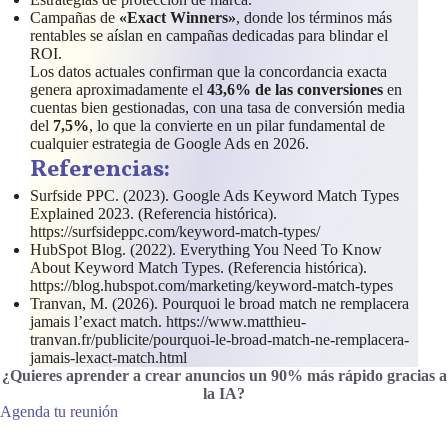
Campañas de
«Exact Winners»
, donde los términos más
rentables se aíslan en campañas dedicadas para blindar el
ROI.
Los datos actuales confirman que la concordancia exacta
genera aproximadamente el
43,6% de las conversiones
en
cuentas bien gestionadas, con una tasa de conversión media
del
7,5%
, lo que la convierte en un pilar fundamental de
cualquier estrategia de Google Ads en 2026.
Referencias:
Surfside PPC. (2023). Google Ads Keyword Match Types
Explained 2023. (Referencia histórica).
https://surfsideppc.com/keyword-match-types/
HubSpot Blog. (2022). Everything You Need To Know
About Keyword Match Types. (Referencia histórica).
https://blog.hubspot.com/marketing/keyword-match-types
Tranvan, M. (2026). Pourquoi le broad match ne remplacera
jamais l’exact match. https://www.matthieu-
tranvan.fr/publicite/pourquoi-le-broad-match-ne-remplacera-
jamais-lexact-match.html
¿Quieres aprender a crear anuncios un 90% más rápido gracias a
la IA
?
Agenda tu reunión