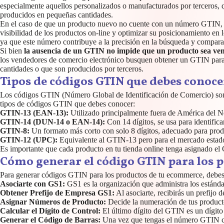
especialmente aquellos personalizados o manufacturados por terceros, q
producidos en pequeñas cantidades.
En el caso de que un producto nuevo no cuente con un número GTIN
visibilidad de los productos on-line y optimizar su posicionamiento en
ya que este número contribuye a la precisión en la búsqueda y compara
Si bien
la ausencia de un GTIN no impide que un producto sea vendi
los vendedores de comercio electrónico busquen obtener un GTIN para 
cantidades o que son producidos por terceros.
Tipos de códigos GTIN que debes conocer
Los códigos GTIN (Número Global de Identificación de Comercio) son ese
tipos de códigos GTIN que debes conocer:
GTIN-13 (EAN-13):
Utilizado principalmente fuera de América del Nor
GTIN-14 (DUN-14 o EAN-14):
Con 14 dígitos, se usa para identifica
GTIN-8:
Un formato más corto con solo 8 dígitos, adecuado para prod
GTIN-12 (UPC):
Equivalente al GTIN-13 pero para el mercado estadoun
Es importante que cada producto en tu tienda online tenga asignado el G
Cómo generar el código GTIN para los 
Para generar códigos GTIN para los productos de tu ecommerce, debes 
Asociarte con GS1:
GS1 es la organización que administra los estánda
Obtener Prefijo de Empresa GS1:
Al asociarte, recibirás un prefijo
Asignar Números de Producto:
Decide la numeración de tus productos
Calcular el Dígito de Control:
El último dígito del GTIN es un dígito 
Generar el Código de Barras:
Una vez que tengas el número GTIN com