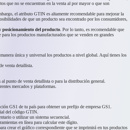
tos que no se encuentran en la venta al por mayor o que son
mbargo, el atributo GTIN es altamente recomendable para mejorar la
posibilidades de que un producto sea encontrado por los consumidores,
 y posicionamiento del producto
. Por lo tanto, es recomendable que
e para los productos manufacturados que se venden en grandes
anera única y universal los productos a nivel global. Aquí tienes los
e venta detallista.
 punto de venta detallista o para la distribución general.
erentes mercados y plataformas.
ación GS1 de tu país para obtener un prefijo de empresa GS1.
cial del código GTIN.
tario o utilizar un sistema secuencial.
mientas en línea para calcular este dígito.
a crear el gráfico correspondiente que se imprimirá en tus productos