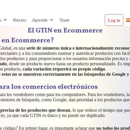
s
Precios
Aprende
Team
Log in
El GTIN en Ecommerce
ve en Ecommerce?
Global, es una
serie de números única e internacionalmente reconoci
merciantes y a los consumidores rastrear y autenticar productos con fa
 los productos y para proporcionar a los usuarios información precisa y
rado
, desde un producto nuevo hasta un producto personalizado. Es impo
 un producto,
cada variación requerirá su propio código
.
e
estos no se muestren correctamente en las búsquedas de Google 
ara los comercios electrónicos
 para los vendedores como para los compradores. Para los vendedores, l
s motores de búsqueda, como Google, dan prioridad a los productos que 
precisa de los productos que desean
, lo que reduce el tiempo que 
ucto, ya que cada GTIN es único y no puede ser duplicado.
te código? En primer lugar, es importante aclarar que
no todos los pro