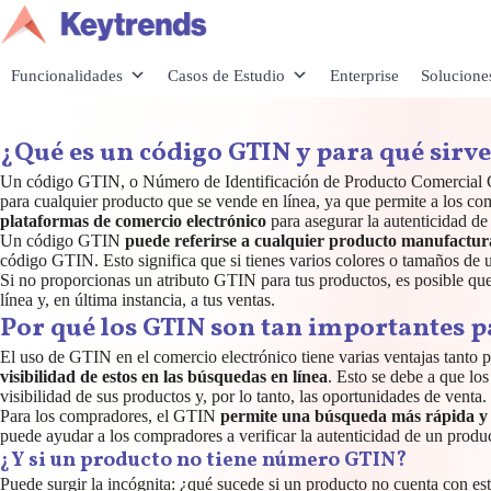
Saltar
al
contenido
Funcionalidades
Casos de Estudio
Enterprise
Solucione
¿Qué es un código GTIN y para qué sir
Un código GTIN, o Número de Identificación de Producto Comercial 
para cualquier producto que se vende en línea, ya que permite a los co
plataformas de comercio electrónico
para asegurar la autenticidad de
Un código GTIN
puede referirse a cualquier producto manufactu
código GTIN. Esto significa que si tienes varios colores o tamaños de
Si no proporcionas un atributo GTIN para tus productos, es posible qu
línea y, en última instancia, a tus ventas.
Por qué los GTIN son tan importantes p
El uso de GTIN en el comercio electrónico tiene varias ventajas tanto
visibilidad de estos en las búsquedas en línea
. Esto se debe a que lo
visibilidad de sus productos y, por lo tanto, las oportunidades de venta.
Para los compradores, el GTIN
permite una búsqueda más rápida y 
puede ayudar a los compradores a verificar la autenticidad de un prod
¿Y si un producto no tiene número GTIN?
Puede surgir la incógnita: ¿qué sucede si un producto no cuenta con es