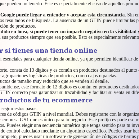
ue pueden no tenerlo. Este es especialmente el caso de aquellos produc
,
Google puede llegar a entender y aceptar esta circunstancia
. Sin e
 los resultados de búsqueda. La ausencia de un GTIN puede limitar las 
ción de productos.
do en línea, sí puede tener un impacto negativo en la visibilidad
sus productos siempre que sea posible. Esto es especialmente relevant
 si tienes una tienda online
nciales para cualquier tienda online, ya que permiten identificar de m
te, consta de 13 dígitos y es común en productos destinados al punto d
r agrupaciones logísticas de productos, como cajas o paletas.
uctos de tamaño muy reducido que se venden al detalle.
idense, este formato de 12 dígitos es común en productos destinados al
TIN correcto para garantizar su trazabilidad y facilitar su venta en dif
productos de tu ecommerce
seguir estos pasos:
res de códigos GTIN a nivel mundial. Debes registrarte con la organiz
 de empresa GS1 que es único para tu negocio. Este prefijo es parte esen
. Puedes elegir una secuencia numérica que tenga sentido para tu inven
de control calculado mediante un algoritmo específico. Puedes usar herra
pleto, puedes usar un software de generación de códigos de barras par