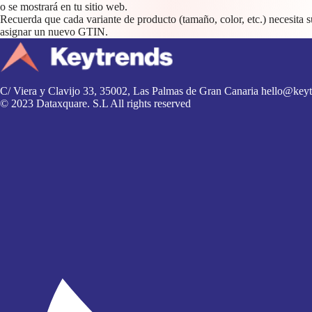
o se mostrará en tu sitio web.
Recuerda que cada variante de producto (tamaño, color, etc.) necesita
asignar un nuevo GTIN.
C/ Viera y Clavijo 33, 35002, Las Palmas de Gran Canaria
hello@keyt
© 2023 Dataxquare. S.L All rights reserved