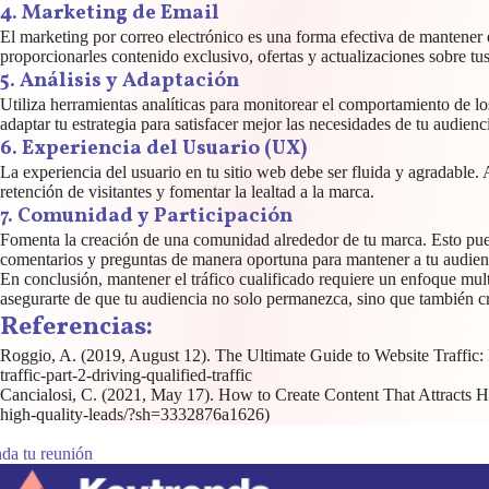
4. Marketing de Email
El marketing por correo electrónico es una forma efectiva de mantener el
proporcionarles contenido exclusivo, ofertas y actualizaciones sobre tus
5. Análisis y Adaptación
Utiliza herramientas analíticas para monitorear el comportamiento de lo
adaptar tu estrategia para satisfacer mejor las necesidades de tu audienc
6. Experiencia del Usuario (UX)
La experiencia del usuario en tu sitio web debe ser fluida y agradable.
retención de visitantes y fomentar la lealtad a la marca.
7. Comunidad y Participación
Fomenta la creación de una comunidad alrededor de tu marca. Esto puede 
comentarios y preguntas de manera oportuna para mantener a tu audie
En conclusión, mantener el tráfico cualificado requiere un enfoque mult
asegurarte de que tu audiencia no solo permanezca, sino que también c
Referencias:
Roggio, A. (2019, August 12). The Ultimate Guide to Website Traffic: 
traffic-part-2-driving-qualified-traffic
Cancialosi, C. (2021, May 17). How to Create Content That Attracts Hi
high-quality-leads/?sh=3332876a1626)
da tu reunión