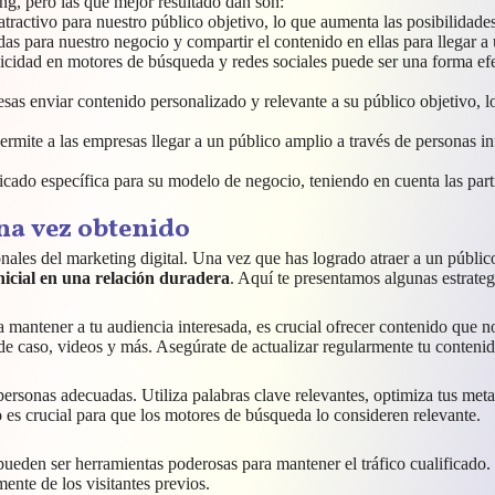
ing, pero las que mejor resultado dan son:
 atractivo para nuestro público objetivo, lo que aumenta las posibilidad
das para nuestro negocio y compartir el contenido en ellas para llegar a
icidad en motores de búsqueda y redes sociales puede ser una forma efec
esas enviar contenido personalizado y relevante a su público objetivo, l
permite a las empresas llegar a un público amplio a través de personas i
icado específica para su modelo de negocio, teniendo en cuenta las parti
na vez obtenido
ionales del marketing digital. Una vez que has logrado atraer a un públi
nicial en una relación duradera
. Aquí te presentamos algunas estrategi
a mantener a tu audiencia interesada, es crucial ofrecer contenido que n
 de caso, videos y más. Asegúrate de actualizar regularmente tu conteni
ersonas adecuadas. Utiliza palabras clave relevantes, optimiza tus metada
es crucial para que los motores de búsqueda lo consideren relevante.
ueden ser herramientas poderosas para mantener el tráfico cualificado. 
mente de los visitantes previos.