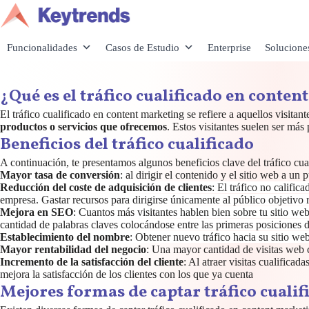
Saltar
al
contenido
Funcionalidades
Casos de Estudio
Enterprise
Solucione
¿Qué es el tráfico cualificado en conte
El tráfico cualificado en content marketing se refiere a aquellos visita
productos o servicios que ofrecemos
. Estos visitantes suelen ser más
Beneficios del tráfico cualificado
A continuación, te presentamos algunos beneficios clave del tráfico cua
Mayor tasa de conversión
:
al dirigir el contenido y el sitio web a un
Reducción del coste de adquisición de clientes
: El tráfico no califi
empresa. Gastar recursos para dirigirse únicamente al público objetivo 
Mejora en SEO
: Cuantos más visitantes hablen bien sobre tu sitio 
cantidad de palabras claves colocándose entre las primeras posiciones 
Establecimiento del nombre
: Obtener nuevo tráfico hacia su sitio w
Mayor rentabilidad del negocio
: Una mayor cantidad de visitas web c
Incremento de la satisfacción del cliente
: Al atraer visitas cualifica
mejora la satisfacción de los clientes con los que ya cuenta
Mejores formas de captar tráfico cuali