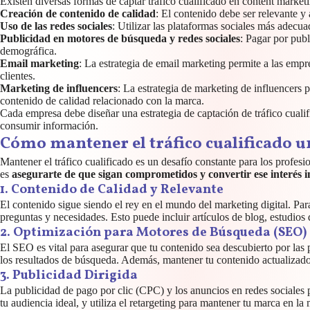
Existen diversas formas de captar tráfico cualificado en content market
Creación de contenido de calidad
: El contenido debe ser relevante y
Uso de las redes sociales
: Utilizar las plataformas sociales más adecua
Publicidad en motores de búsqueda y redes sociales
: Pagar por publ
demográfica.
Email marketing
: La estrategia de email marketing permite a las empr
clientes.
Marketing de influencers
: La estrategia de marketing de influencers 
contenido de calidad relacionado con la marca.
Cada empresa debe diseñar una estrategia de captación de tráfico cualif
consumir información.
Cómo mantener el tráfico cualificado u
Mantener el tráfico cualificado es un desafío constante para los profes
es
asegurarte de que sigan comprometidos y convertir ese interés i
1. Contenido de Calidad y Relevante
El contenido sigue siendo el rey en el mundo del marketing digital. Par
preguntas y necesidades. Esto puede incluir artículos de blog, estudios
2. Optimización para Motores de Búsqueda (SEO)
El SEO es vital para asegurar que tu contenido sea descubierto por las p
los resultados de búsqueda. Además, mantener tu contenido actualizado 
3. Publicidad Dirigida
La publicidad de pago por clic (CPC) y los anuncios en redes sociales p
tu audiencia ideal, y utiliza el retargeting para mantener tu marca en la 