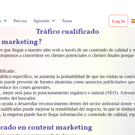
s
Precios
Aprende
Team
Log in
Tráfico cualificado
nt marketing?
ntes que llegan a nuestro sitio web a través de un contenido de calidad 
 propensos a convertirse en clientes potenciales o clientes finales porque
lificado:
 público específico, se aumenta la probabilidad de que las visitas se conv
cado puede provenir de fuentes aleatorias como anuncios publicitarios q
reduce los costes generales.
web, mejor será para tu posicionamiento orgánico o natural (SEO). Adem
dentro del buscador.
eb ayuda a desarrollar reconocimiento dentro del sector industrial don
ualificadas puede mejorar la rentabilidad del negocio, lo que se traduc
das, la empresa puede hacer llegar información y contenido de calidad, e
ficado en content marketing