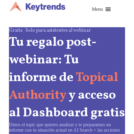
Saltar
al
Menu
contenido
Gratis · Solo para asistentes al webinar
Tu regalo post-
webinar: Tu
informe de
Topical
Authority
y acceso
al Dashboard gratis
Dinos el topic que quieres analizar y te preparamos un
informe con tu situación actual en AI Search + las acciones