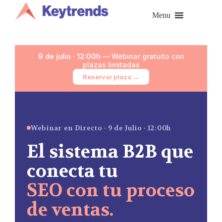
Saltar
al
Menu
contenido
9 de julio · 12:00h
— Webinar gratuito con
plazas limitadas
Reservar plaza →
Webinar en Directo · 9 de Julio · 12:00h
El sistema B2B que
conecta tu
SEO con tu proceso
de ventas.