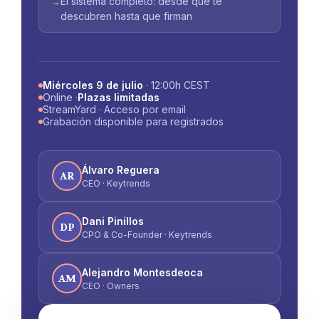
El sistema completo: desde que te
→
descubren hasta que firman
Miércoles 9 de julio
· 12:00h CEST
Online ·
Plazas limitadas
StreamYard · Acceso por email
Grabación disponible para registrados
Álvaro Reguera
AR
CEO · Keytrends
Dani Pinillos
DP
CPO & Co-Founder · Keytrends
Alejandro Montesdeoca
AM
CEO · Owners