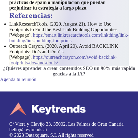
prácticas de spam o manipulación que puedan
perjudicar tu estrategia a largo plazo
.
Referencias:
LinkResearchTools. (2020, August 21). How to Use
Footprints to Find the Best Link Building Opportunities
[Webpage].
https://smart.linkresearchtools.com/linkthing/link-
building/link-building-footprints
Outreach Crayon. (2020, April 20). Avoid BACKLINK
Footprints: Do’s and Don’ts
[Webpage].
https://outreachcrayon.com/avoid-backlink-
footprints-dos-and-donts/
¿Quieres aprender a crear contenidos SEO un 90% más rápido
gracias a la IA
?
Agenda tu reunión
C/ Viera y Clavijo 33, 35002, Las Palmas de Gran Canaria
hello@keytrends.ai
© 2023 Dataxquare. S.L All rights reserved