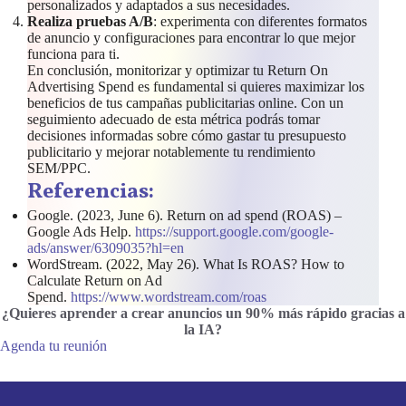
personalizados y adaptados a sus necesidades.
Realiza pruebas A/B
: experimenta con diferentes formatos
de anuncio y configuraciones para encontrar lo que mejor
funciona para ti.
En conclusión, monitorizar y optimizar tu Return On
Advertising Spend es fundamental si quieres maximizar los
beneficios de tus campañas publicitarias online. Con un
seguimiento adecuado de esta métrica podrás tomar
decisiones informadas sobre cómo gastar tu presupuesto
publicitario y mejorar notablemente tu rendimiento
SEM/PPC.
Referencias:
Google. (2023, June 6). Return on ad spend (ROAS) –
Google Ads Help.
https://support.google.com/google-
ads/answer/6309035?hl=en
WordStream. (2022, May 26). What Is ROAS? How to
Calculate Return on Ad
Spend.
https://www.wordstream.com/roas
¿Quieres aprender a crear anuncios un 90% más rápido gracias a
la IA
?
Agenda tu reunión