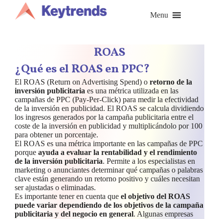
Saltar
al
Menu
contenido
ROAS
¿Qué es el ROAS en PPC?
El ROAS (Return on Advertising Spend) o
retorno de la
inversión publicitaria
es una métrica utilizada en las
campañas de PPC (Pay-Per-Click) para medir la efectividad
de la inversión en publicidad. El ROAS se calcula dividiendo
los ingresos generados por la campaña publicitaria entre el
coste de la inversión en publicidad y multiplicándolo por 100
para obtener un porcentaje.
El ROAS es una métrica importante en las campañas de PPC
porque
ayuda a evaluar la rentabilidad y el rendimiento
de la inversión publicitaria
. Permite a los especialistas en
marketing o anunciantes determinar qué campañas o palabras
clave están generando un retorno positivo y cuáles necesitan
ser ajustadas o eliminadas.
Es importante tener en cuenta que
el objetivo del ROAS
puede variar dependiendo de los objetivos de la campaña
publicitaria y del negocio en general
. Algunas empresas