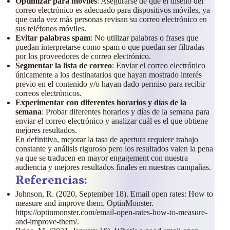
Optimizar para móviles
: Asegurarse de que el diseño del
correo electrónico es adecuado para dispositivos móviles, ya
que cada vez más personas revisan su correo electrónico en
sus teléfonos móviles.
Evitar palabras spam
: No utilizar palabras o frases que
puedan interpretarse como spam o que puedan ser filtradas
por los proveedores de correo electrónico.
Segmentar la lista de correo
: Enviar el correo electrónico
únicamente a los destinatarios que hayan mostrado interés
previo en el contenido y/o hayan dado permiso para recibir
correos electrónicos.
Experimentar con diferentes horarios y días de la
semana
: Probar diferentes horarios y días de la semana para
enviar el correo electrónico y analizar cuál es el que obtiene
mejores resultados.
En definitiva, mejorar la tasa de apertura requiere trabajo
constante y análisis riguroso pero los resultados valen la pena
ya que se traducen en mayor engagement con nuestra
audiencia y mejores resultados finales en nuestras campañas.
Referencias:
Johnson, R. (2020, September 18). Email open rates: How to
measure and improve them. OptinMonster.
https://optinmonster.com/email-open-rates-how-to-measure-
and-improve-them/.