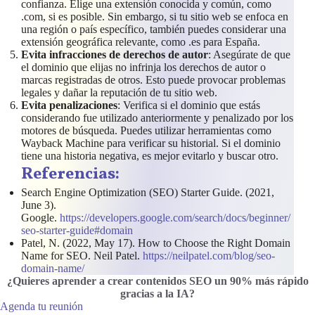
confianza. Elige una extensión conocida y común, como
.com, si es posible. Sin embargo, si tu sitio web se enfoca en
una región o país específico, también puedes considerar una
extensión geográfica relevante, como .es para España.
Evita infracciones de derechos de autor
: Asegúrate de que
el dominio que elijas no infrinja los derechos de autor o
marcas registradas de otros. Esto puede provocar problemas
legales y dañar la reputación de tu sitio web.
Evita penalizaciones
: Verifica si el dominio que estás
considerando fue utilizado anteriormente y penalizado por los
motores de búsqueda. Puedes utilizar herramientas como
Wayback Machine para verificar su historial. Si el dominio
tiene una historia negativa, es mejor evitarlo y buscar otro.
Referencias:
Search Engine Optimization (SEO) Starter Guide. (2021,
June 3).
Google.
https://developers.google.com/search/docs/beginner/
seo-starter-guide#domain
Patel, N. (2022, May 17). How to Choose the Right Domain
Name for SEO. Neil Patel.
https://neilpatel.com/blog/seo-
domain-name/
¿Quieres aprender a crear contenidos SEO un 90% más rápido
gracias a la IA
?
Agenda tu reunión