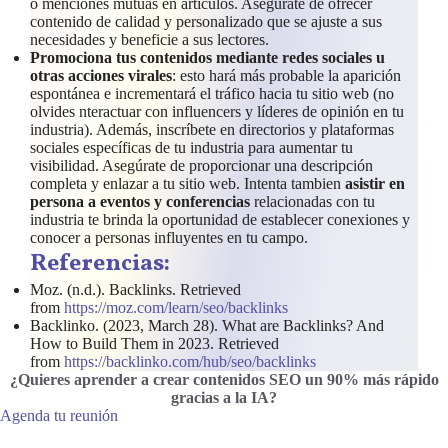
o menciones mutuas en artículos. Asegúrate de ofrecer
contenido de calidad y personalizado que se ajuste a sus
necesidades y beneficie a sus lectores.
Promociona tus contenidos mediante redes sociales u
otras acciones virales
: esto hará más probable la aparición
espontánea e incrementará el tráfico hacia tu sitio web (no
olvides nteractuar con influencers y líderes de opinión en tu
industria). Además, inscríbete en directorios y plataformas
sociales específicas de tu industria para aumentar tu
visibilidad. Asegúrate de proporcionar una descripción
completa y enlazar a tu sitio web. Intenta tambien
asistir en
persona a eventos y conferencias
relacionadas con tu
industria te brinda la oportunidad de establecer conexiones y
conocer a personas influyentes en tu campo.
Referencias:
Moz. (n.d.). Backlinks. Retrieved
from
https://moz.com/learn/seo/backlinks
Backlinko. (2023, March 28). What are Backlinks? And
How to Build Them in 2023. Retrieved
from
https://backlinko.com/hub/seo/backlinks
¿Quieres aprender a crear contenidos SEO un 90% más rápido
gracias a la IA
?
Agenda tu reunión