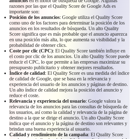
anuncios
en el motor de búsqueda de Google. Algunas
razones por las que el Quality Score de Google Ads es
importante son:
Posición de los anuncios
: Google utiliza el Quality Score
como uno de los factores para determinar la posición de los
anuncios en los resultados de búsqueda. Un alto Quality
Score significa que es más probable que el anuncio aparezca
en una posición más alta, lo que aumenta su visibilidad y la
probabilidad de obtener clics.
Coste por clic (CPC)
: El Quality Score también influye en
el costo por clic de los anuncios. Un alto Quality Score puede
reducir el CPC, lo que permite a las empresas maximizar su
presupuesto publicitario y obtener mejores resultados.
Índice de calidad
: El Quality Score es una medida del índice
de calidad de Google, que se basa en la relevancia y
experiencia del usuario de los anuncios y páginas de destino.
Un alto índice de calidad mejora la posición del anuncio y
reduce el coste.
Relevancia y experiencia del usuario
: Google valora la
relevancia de los anuncios para las consultas de búsqueda de
los usuarios, así como la calidad y relevancia de la página de
destino a la que se dirige el anuncio. Un alto Quality Score
indica que el anuncio y la página de destino son relevantes y
brindan una buena experiencia al usuario.
Calidad y rendimiento de la campaña
: El Quality Score