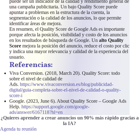
puede ser un indicador de la calidad y rendimiento general de
una campaña publicitaria. Un bajo Quality Score puede
apuntar a problemas en la estructura de la cuenta, la
segmentación o la calidad de los anuncios, lo que permite
identificar áreas de mejora.
En resumen, el Quality Score de Google Ads es importante
porque afecta la posición, visibilidad y costo de los anuncios
en los resultados de búsqueda de Google. Un
alto Quality
Score
mejora la posición del anuncio, reduce el costo por clic
y indica una mayor relevancia y calidad de la experiencia del
usuario.
Referencias:
Viva Conversion. (2018, March 20). Quality Score: todo
sobre el nivel de calidad de
Ads.
https://www.vivaconversion.es/blog/publicidad-
digital/guia-completa-sobre-el-nivel-de-calidad-o-quality-
score-i
Google. (2023, June 6). About Quality Score – Google Ads
Help.
https://support.google.com/google-
ads/answer/6167118?hl=en
¿Quieres aprender a crear anuncios un 90% más rápido gracias a
la IA
?
Agenda tu reunión