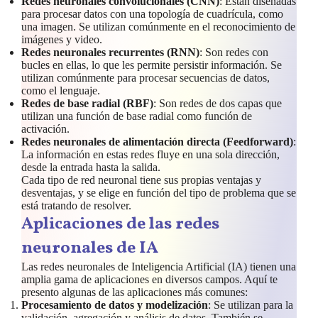
Redes neuronales convolucionales (CNN)
: Están diseñadas
para procesar datos con una topología de cuadrícula, como
una imagen. Se utilizan comúnmente en el reconocimiento de
imágenes y video.
Redes neuronales recurrentes (RNN)
: Son redes con
bucles en ellas, lo que les permite persistir información. Se
utilizan comúnmente para procesar secuencias de datos,
como el lenguaje.
Redes de base radial (RBF)
: Son redes de dos capas que
utilizan una función de base radial como función de
activación.
Redes neuronales de alimentación directa (Feedforward)
:
La información en estas redes fluye en una sola dirección,
desde la entrada hasta la salida.
Cada tipo de red neuronal tiene sus propias ventajas y
desventajas, y se elige en función del tipo de problema que se
está tratando de resolver.
Aplicaciones de las redes
neuronales
de IA
Las redes neuronales de Inteligencia Artificial (IA) tienen una
amplia gama de aplicaciones en diversos campos. Aquí te
presento algunas de las aplicaciones más comunes:
Procesamiento de datos y modelización
: Se utilizan para la
validación, agregación y análisis de datos. También se