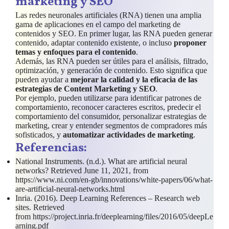
marketing y SEO
Las redes neuronales artificiales (RNA) tienen una amplia
gama de aplicaciones en el campo del marketing de
contenidos y SEO. En primer lugar, las RNA pueden generar
contenido, adaptar contenido existente, o incluso
proponer
temas y enfoques para el contenido
.
Además, las RNA pueden ser útiles para el análisis, filtrado,
optimización, y generación de contenido. Esto significa que
pueden ayudar a
mejorar la calidad y la eficacia de las
estrategias de Content Marketing y SEO
.
Por ejemplo, pueden utilizarse para identificar patrones de
comportamiento, reconocer caracteres escritos, predecir el
comportamiento del consumidor, personalizar estrategias de
marketing, crear y entender segmentos de compradores más
sofisticados, y
automatizar actividades de marketing
.
Referencias:
National Instruments. (n.d.). What are artificial neural
networks? Retrieved June 11, 2021, from
https://www.ni.com/en-gb/innovations/white-papers/06/what-
are-artificial-neural-networks.html
Inria. (2016). Deep Learning References – Research web
sites. Retrieved
from https://project.inria.fr/deeplearning/files/2016/05/deepLe
arning.pdf