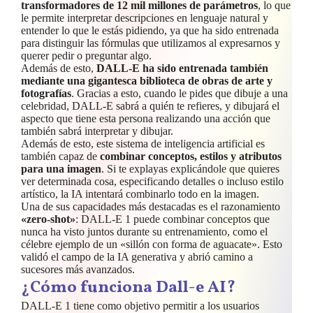
transformadores de 12 mil millones de parámetros
, lo que
le permite interpretar descripciones en lenguaje natural y
entender lo que le estás pidiendo, ya que ha sido entrenada
para distinguir las fórmulas que utilizamos al expresarnos y
querer pedir o preguntar algo.
Además de esto,
DALL-E ha sido entrenada también
mediante una gigantesca biblioteca de obras de arte y
fotografías
. Gracias a esto, cuando le pides que dibuje a una
celebridad, DALL-E sabrá a quién te refieres, y dibujará el
aspecto que tiene esta persona realizando una acción que
también sabrá interpretar y dibujar.
Además de esto, este sistema de inteligencia artificial es
también capaz de
combinar conceptos, estilos y atributos
para una imagen
. Si te explayas explicándole que quieres
ver determinada cosa, especificando detalles o incluso estilo
artístico, la IA intentará combinarlo todo en la imagen.
Una de sus capacidades más destacadas es el razonamiento
«zero-shot»
: DALL-E 1 puede combinar conceptos que
nunca ha visto juntos durante su entrenamiento, como el
célebre ejemplo de un «sillón con forma de aguacate». Esto
validó el campo de la IA generativa y abrió camino a
sucesores más avanzados.
¿Cómo funciona Dall-e AI?
DALL-E 1 tiene como objetivo permitir a los usuarios