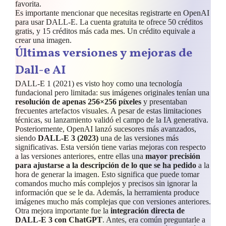
favorita.
Es importante mencionar que necesitas registrarte en OpenAI
para usar DALL-E. La cuenta gratuita te ofrece 50 créditos
gratis, y 15 créditos más cada mes. Un crédito equivale a
crear una imagen.
Últimas versiones y mejoras de
Dall-e AI
DALL-E 1 (2021) es visto hoy como una tecnología
fundacional pero limitada: sus imágenes originales tenían una
resolución de apenas 256×256 píxeles
y presentaban
frecuentes artefactos visuales. A pesar de estas limitaciones
técnicas, su lanzamiento validó el campo de la IA generativa.
Posteriormente, OpenAI lanzó sucesores más avanzados,
siendo
DALL-E 3 (2023)
una de las versiones más
significativas. Esta versión tiene varias mejoras con respecto
a las versiones anteriores, entre ellas una
mayor precisión
para ajustarse a la descripción de lo que se ha pedido
a la
hora de generar la imagen. Esto significa que puede tomar
comandos mucho más complejos y precisos sin ignorar la
información que se le da. Además, la herramienta produce
imágenes mucho más complejas que con versiones anteriores.
Otra mejora importante fue la
integración directa de
DALL-E 3 con ChatGPT
. Antes, era común preguntarle a