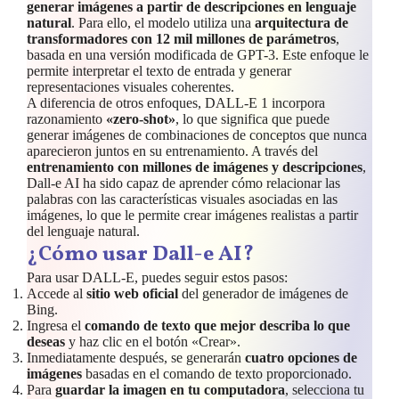
generar imágenes a partir de descripciones en lenguaje
natural
. Para ello, el modelo utiliza una
arquitectura de
transformadores con 12 mil millones de parámetros
,
basada en una versión modificada de GPT-3. Este enfoque le
permite interpretar el texto de entrada y generar
representaciones visuales coherentes.
A diferencia de otros enfoques, DALL-E 1 incorpora
razonamiento
«zero-shot»
, lo que significa que puede
generar imágenes de combinaciones de conceptos que nunca
aparecieron juntos en su entrenamiento. A través del
entrenamiento con millones de imágenes y descripciones
,
Dall-e AI ha sido capaz de aprender cómo relacionar las
palabras con las características visuales asociadas en las
imágenes, lo que le permite crear imágenes realistas a partir
del lenguaje natural.
¿Cómo usar Dall-e AI?
Para usar DALL-E, puedes seguir estos pasos:
Accede al
sitio web oficial
del generador de imágenes de
Bing.
Ingresa el
comando de texto que mejor describa lo que
deseas
y haz clic en el botón «Crear».
Inmediatamente después, se generarán
cuatro opciones de
imágenes
basadas en el comando de texto proporcionado.
Para
guardar la imagen en tu computadora
, selecciona tu