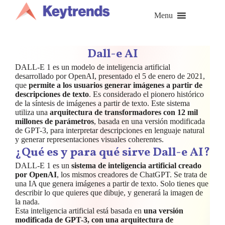
Saltar
al
Menu
contenido
Dall-e AI
DALL-E 1 es un modelo de inteligencia artificial
desarrollado por OpenAI, presentado el 5 de enero de 2021,
que
permite a los usuarios generar imágenes a partir de
descripciones de texto
. Es considerado el pionero histórico
de la síntesis de imágenes a partir de texto. Este sistema
utiliza una
arquitectura de transformadores con 12 mil
millones de parámetros
, basada en una versión modificada
de GPT-3, para interpretar descripciones en lenguaje natural
y generar representaciones visuales coherentes.
¿Qué es y para qué sirve Dall-e AI?
DALL-E 1 es un
sistema de inteligencia artificial creado
por OpenAI
, los mismos creadores de ChatGPT. Se trata de
una IA que genera imágenes a partir de texto. Solo tienes que
describir lo que quieres que dibuje, y generará la imagen de
la nada.
Esta inteligencia artificial está basada en
una versión
modificada de GPT-3, con una arquitectura de