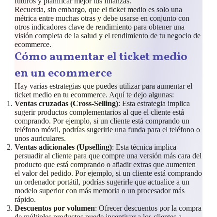
futuros y planificar mejor tus finanzas.
Recuerda, sin embargo, que el ticket medio es solo una
métrica entre muchas otras y debe usarse en conjunto con
otros indicadores clave de rendimiento para obtener una
visión completa de la salud y el rendimiento de tu negocio de
ecommerce.
Cómo aumentar el ticket medio
en un ecommerce
Hay varias estrategias que puedes utilizar para aumentar el
ticket medio en tu ecommerce. Aquí te dejo algunas:
Ventas cruzadas (Cross-Selling)
: Esta estrategia implica
sugerir productos complementarios al que el cliente está
comprando. Por ejemplo, si un cliente está comprando un
teléfono móvil, podrías sugerirle una funda para el teléfono o
unos auriculares.
Ventas adicionales (Upselling)
: Esta técnica implica
persuadir al cliente para que compre una versión más cara del
producto que está comprando o añadir extras que aumenten
el valor del pedido. Por ejemplo, si un cliente está comprando
un ordenador portátil, podrías sugerirle que actualice a un
modelo superior con más memoria o un procesador más
rápido.
Descuentos por volumen
: Ofrecer descuentos por la compra
de múltiples productos puede incentivar a los clientes a