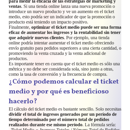
para medir la eficacia de las estrategias de marketing y
ventas
. Si una tienda online lanza una nueva promoción o
introduce un nuevo producto y ve un aumento en el ticket
medio, esto podría ser un indicador de que la promoción o
producto está teniendo un impacto positivo.
Finalmente,
optimizar el ticket medio puede ser una forma
eficaz de aumentar los ingresos y la rentabilidad sin tener
que adquirir nuevos clientes
. Por ejemplo, una tienda
online podría intentar aumentar el ticket medio ofreciendo
envío gratuito para pedidos superiores a una cierta cantidad, o
promoviendo la venta cruzada y la venta adicional de
productos.
Es importante tener en cuenta que el ticket medio es sólo una
métrica y no debe ser considerada sola, sino junto a otras,
como la tasa de conversión y la frecuencia de compra.
¿Cómo podemos calcular el ticket
medio y por qué es beneficioso
hacerlo?
El cálculo del ticket medio es bastante sencillo. Solo necesitas
dividir el total de ingresos generados por un período de
tiempo determinado por el número total de pedidos
realizados durante ese mismo período
. La fórmula sería:
Ticket Medio = Ingresos Totales / Número Total de Pedidos