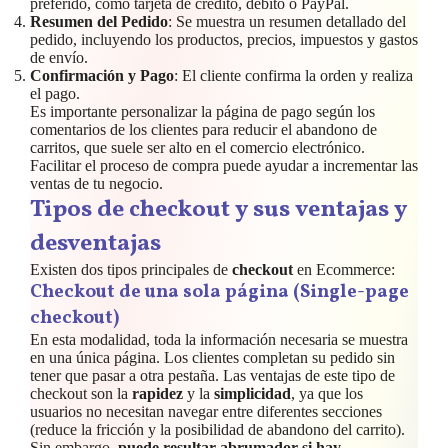
preferido, como tarjeta de crédito, débito o PayPal.
Resumen del Pedido
: Se muestra un resumen detallado del
pedido, incluyendo los productos, precios, impuestos y gastos
de envío.
Confirmación y Pago
: El cliente confirma la orden y realiza
el pago.
Es importante personalizar la página de pago según los
comentarios de los clientes para reducir el abandono de
carritos, que suele ser alto en el comercio electrónico.
Facilitar el proceso de compra puede ayudar a incrementar las
ventas de tu negocio.
Tipos de checkout y sus ventajas y
desventajas
Existen dos tipos principales de
checkout
en Ecommerce:
Checkout de una sola página (Single-page
checkout)
En esta modalidad, toda la información necesaria se muestra
en una única página. Los clientes completan su pedido sin
tener que pasar a otra pestaña. Las ventajas de este tipo de
checkout son la
rapidez
y la
simplicidad
, ya que los
usuarios no necesitan navegar entre diferentes secciones
(reduce la fricción y la posibilidad de abandono del carrito).
Sin embargo,
puede resultar abrumador si hay