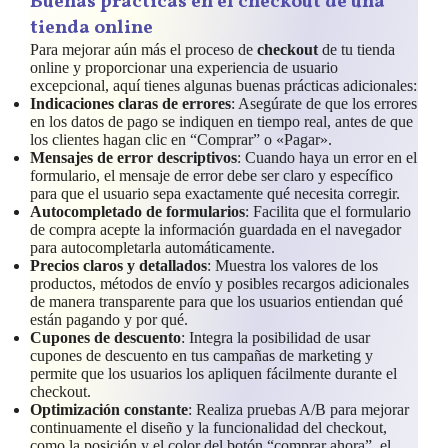
Buenas prácticas en el checkout de una
tienda online
Para mejorar aún más el proceso de
checkout
de tu tienda
online y proporcionar una experiencia de usuario
excepcional, aquí tienes algunas buenas prácticas adicionales:
Indicaciones claras de errores
: Asegúrate de que los errores
en los datos de pago se indiquen en tiempo real, antes de que
los clientes hagan clic en “Comprar” o «Pagar».
Mensajes de error descriptivos
: Cuando haya un error en el
formulario, el mensaje de error debe ser claro y específico
para que el usuario sepa exactamente qué necesita corregir.
Autocompletado de formularios
: Facilita que el formulario
de compra acepte la información guardada en el navegador
para autocompletarla automáticamente.
Precios claros y detallados
: Muestra los valores de los
productos, métodos de envío y posibles recargos adicionales
de manera transparente para que los usuarios entiendan qué
están pagando y por qué.
Cupones de descuento
: Integra la posibilidad de usar
cupones de descuento en tus campañas de marketing y
permite que los usuarios los apliquen fácilmente durante el
checkout.
Optimización constante
: Realiza pruebas A/B para mejorar
continuamente el diseño y la funcionalidad del checkout,
como la posición y el color del botón “comprar ahora”, el