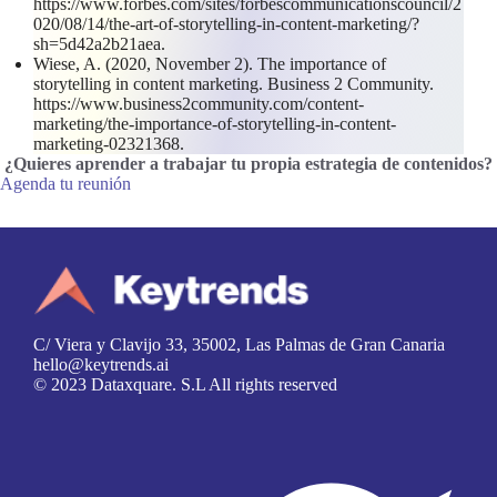
https://www.forbes.com/sites/forbescommunicationscouncil/2
020/08/14/the-art-of-storytelling-in-content-marketing/?
sh=5d42a2b21aea.
Wiese, A. (2020, November 2). The importance of
storytelling in content marketing. Business 2 Community.
https://www.business2community.com/content-
marketing/the-importance-of-storytelling-in-content-
marketing-02321368.
¿Quieres aprender a trabajar tu propia estrategia de contenidos
?
Agenda tu reunión
C/ Viera y Clavijo 33, 35002, Las Palmas de Gran Canaria
hello@keytrends.ai
© 2023 Dataxquare. S.L All rights reserved