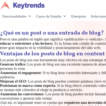
Saltar
al
contenido
Funcionalidades
Casos de Estudio
Enterprise
Solucione
¿Qué es un post o una entrada de blog?
Post es una palabra en inglés que significa «publicación» o «artículo»
educar o entretener a los lectores
. Es la forma más común de contenid
tener gran impacto en la visibilidad y posicionamiento del sitio web.
Ventajas de los posts de blog en conten
Los posts de blog son una herramienta muy efectiva en una estrategia d
Generan tráfico
: Los posts de blog son una excelente manera de atraer
personas lo vean.
Aumentan el engagement
: Si tu blog tiene contenido interesante y ú
audiencia.
Mejoran el SEO
: Los posts de blog pueden contener palabras clave re
Posicionan tu marca como experta
: Si tu blog ofrece contenido vali
se sientan más cómodos al elegir tu producto o servicio.
Aumentan las conversiones
: Los posts de blog pueden incluir llamado
conversiones y generar más ventas.
Aún así, es importante tener en cuenta que
requieren una inversión d