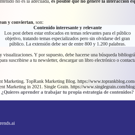
ontenido no es la adecuada,
es posible que no genere la interacción e
lean y conviertan
, son:
Contenido interesante y relevante
Los post deben estar enfocados en temas relevantes para el público
objetivo, tratando temas especializados pero sin olvidarse del gran
público. La extensión debe ser de entre 800 y 1.200 palabras.
 y visualizaciones. Y por supuesto, debe hacerse una búsqueda bibliográ
 para suscribirse a tu newsletter, descargar un libro electrónico o contact
ent Marketing. TopRank Marketing Blog. https://www.toprankblog.com/
nt Marketing in 2021. Single Grain. https://www.singlegrain.com/blog
¿Quieres aprender a trabajar tu propia estrategia de contenidos
?
rends.ai