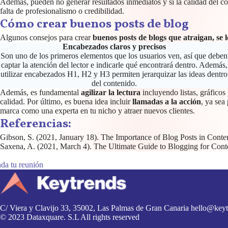
Además, pueden no generar resultados inmediatos y si la calidad del c
falta de profesionalismo o credibilidad.
Cómo crear buenos posts de blog
Algunos consejos para crear
buenos posts de blogs que atraigan, se 
Encabezados claros y precisos
Son uno de los primeros elementos que los usuarios ven, así que deben
captar la atención del lector e indicarle qué encontrará dentro. Además,
utilizar encabezados H1, H2 y H3 permiten jerarquizar las ideas dentro
del contenido.
Además, es fundamental
agilizar la lectura
incluyendo listas, gráficos
calidad. Por último, es buena idea incluir
llamadas a la acción
, ya sea
marca como una experta en tu nicho y atraer nuevos clientes.
Referencias:
Gibson, S. (2021, January 18). The Importance of Blog Posts in Cont
Saxena, A. (2021, March 4). The Ultimate Guide to Blogging for Conte
da tu reunión
C/ Viera y Clavijo 33, 35002, Las Palmas de Gran Canaria
hello@keyt
© 2023 Dataxquare. S.L All rights reserved