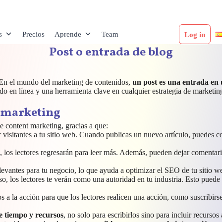
s
Precios
Aprende
Team
Log in
Post o entrada de blog
. En el mundo del marketing de contenidos,
un post es una entrada en 
o en línea y una herramienta clave en cualquier estrategia de marketing
t marketing
e content marketing, gracias a que:
 visitantes a tu sitio web. Cuando publicas un nuevo artículo, puedes c
til, los lectores regresarán para leer más. Además, pueden dejar comentar
levantes para tu negocio, lo que ayuda a optimizar el SEO de tu sitio w
oso, los lectores te verán como una autoridad en tu industria. Esto puede
s a la acción para que los lectores realicen una acción, como suscribir
e tiempo y recursos
, no solo para escribirlos sino para incluir recurso