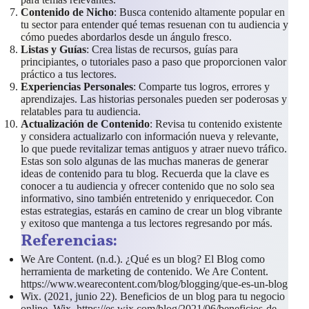
Contenido de Nicho
: Busca contenido altamente popular en
tu sector para entender qué temas resuenan con tu audiencia y
cómo puedes abordarlos desde un ángulo fresco.
Listas y Guías
: Crea listas de recursos, guías para
principiantes, o tutoriales paso a paso que proporcionen valor
práctico a tus lectores.
Experiencias Personales
: Comparte tus logros, errores y
aprendizajes. Las historias personales pueden ser poderosas y
relatables para tu audiencia.
Actualización de Contenido
: Revisa tu contenido existente
y considera actualizarlo con información nueva y relevante,
lo que puede revitalizar temas antiguos y atraer nuevo tráfico.
Estas son solo algunas de las muchas maneras de generar
ideas de contenido para tu blog. Recuerda que la clave es
conocer a tu audiencia y ofrecer contenido que no solo sea
informativo, sino también entretenido y enriquecedor. Con
estas estrategias, estarás en camino de crear un blog vibrante
y exitoso que mantenga a tus lectores regresando por más.
Referencias:
We Are Content. (n.d.). ¿Qué es un blog? El Blog como
herramienta de marketing de contenido. We Are Content.
https://www.wearecontent.com/blog/blogging/que-es-un-blog
Wix. (2021, junio 22). Beneficios de un blog para tu negocio
online. Wix. https://es.wix.com/blog/2021/06/beneficios-de-